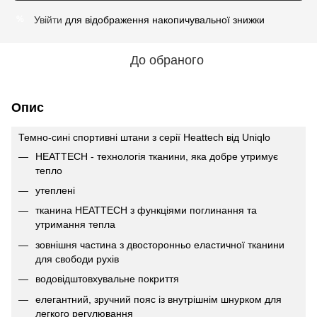
Увійти
для відображення накопичувальної знижки
%
До обраного
Опис
Темно-сині спортивнi штани з серії Heattech вiд Uniqlo
HEATTECH - технологія тканини, яка добре утримує
тепло
утеплені
тканина HEATTECH з функціями поглинання та
утримання тепла
зовнішня частина з двосторонньо еластичної тканини
для свободи рухів
водовідштовхувальне покриття
елегантний, зручний пояс із внутрішнім шнурком для
легкого регулювання