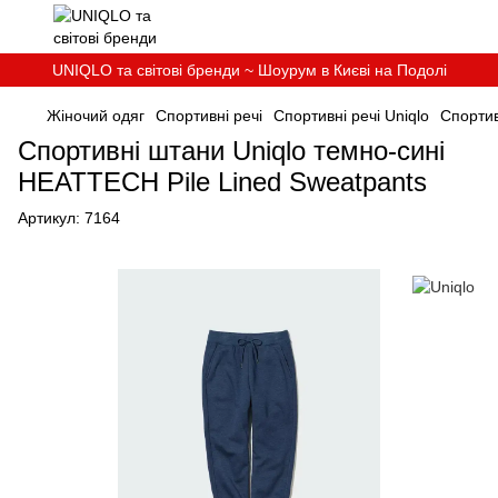
UNIQLO та світові бренди ~ Шоурум в Києві на Подолі
Жіночий одяг
Спортивні речі
Спортивні речі Uniqlo
Спортив
Спортивні штани Uniqlo темно-синi
HEATTECH Pile Lined Sweatpants
Артикул:
7164