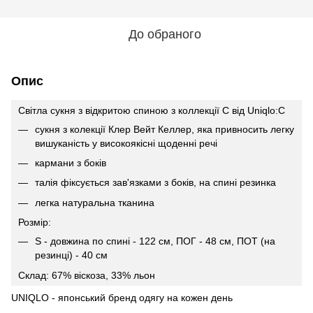
До обраного
Опис
Свiтла сукня з відкритою спиною з коллекції С від Uniqlo:C
сукня з колекції Клер Вейт Келлер, яка привносить легку
вишуканість у високоякісні щоденні речі
кармани з боків
талія фіксується зав'язками з боків, на спині резинка
легка натуральна тканина
Розмір:
S - довжина по спині - 122 см, ПОГ - 48 см, ПОТ (на
резинцi) - 40 см
Склад: 67% вiскоза, 33% льон
UNIQLO - японський бренд одягу на кожен день