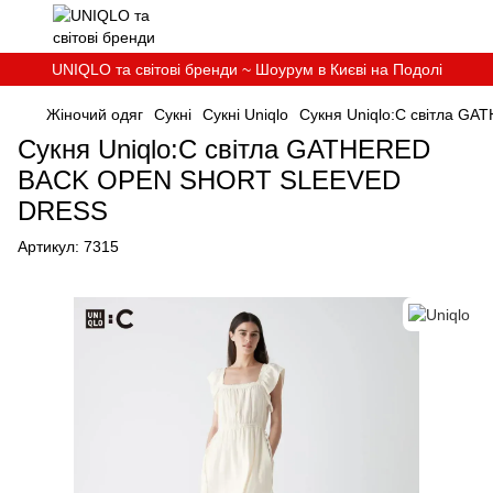
UNIQLO та світові бренди ~ Шоурум в Києві на Подолі
Жіночий одяг
Cукні
Cукні Uniqlo
Сукня Uniqlo:C свiтла 
Сукня Uniqlo:C свiтла GATHERED
BACK OPEN SHORT SLEEVED
DRESS
Артикул:
7315