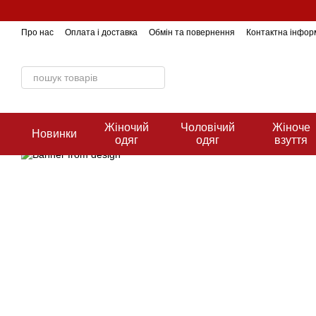
Перейти до основного контенту
Про нас
Оплата і доставка
Обмін та повернення
Контактна інфор
Жіночий
Чоловічий
Жіноче
Новинки
одяг
одяг
взуття