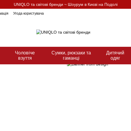
UNIQLO та світові бренди ~ Шоурум в Києві на Подолі
мація
Угода користувача
Чоловіче
Сумки, рюкзаки та
Дитячий
взуття
гаманці
одяг