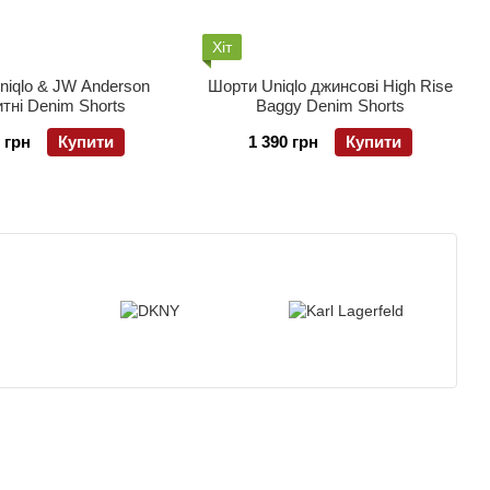
Хіт
niqlo & JW Anderson
Шорти Uniqlo джинсовi High Rise
тні Denim Shorts
Baggy Denim Shorts
 грн
Купити
1 390 грн
Купити
нтактна інформація