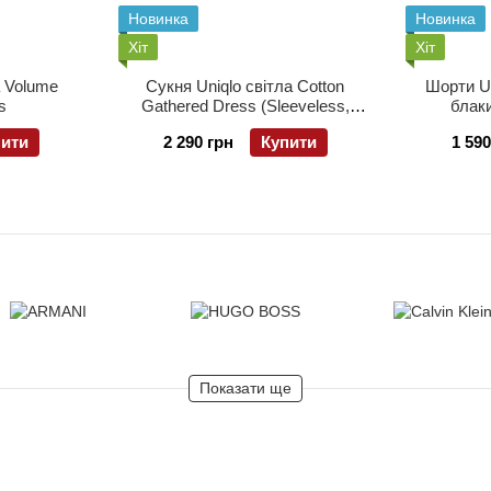
Новинка
Новинка
Хіт
Хіт
а Volume
Сукня Uniqlo світла Cotton
Шорти U
s
Gathered Dress (Sleeveless,
блаки
Printed)
пити
2 290 грн
Купити
1 590
Показати ще
Каталог
Клієнтам
Ко