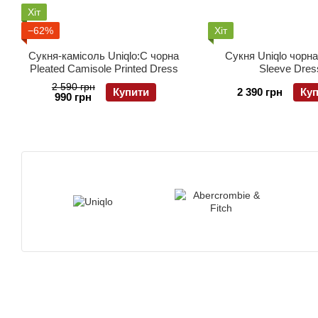
Хіт
−62%
Хіт
Сукня-камісоль Uniqlo:C чорна
Сукня Uniqlo чорн
Pleated Camisole Printed Dress
Sleeve Dres
2 590 грн
Купити
2 390 грн
Ку
990 грн