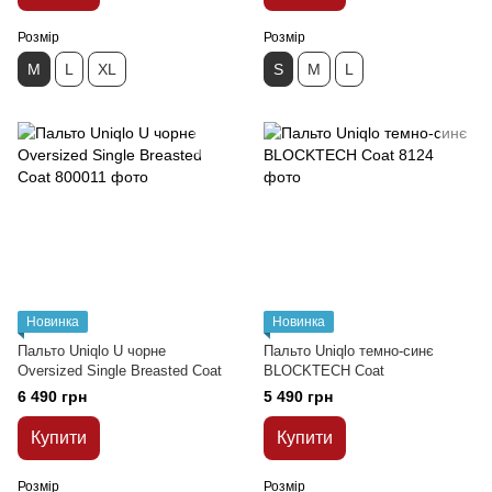
Розмір
Розмір
M
L
XL
S
M
L
Новинка
Новинка
Пальто Uniqlo U чорне
Пальто Uniqlo темно-синє
Oversized Single Breasted Coat
BLOCKTECH Coat
6 490 грн
5 490 грн
Купити
Купити
Розмір
Розмір