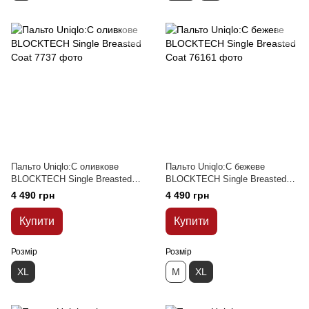
Пальто Uniqlo:C оливкове
Пальто Uniqlo:C бежеве
BLOCKTECH Single Breasted
BLOCKTECH Single Breasted
Coat
Coat
4 490 грн
4 490 грн
Купити
Купити
Розмір
Розмір
XL
M
XL