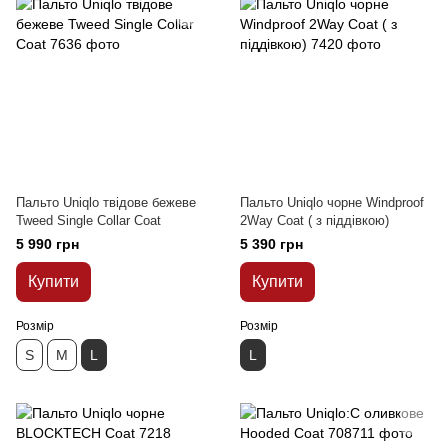
Пальто Uniqlo твідове бежеве
Пальто Uniqlo чорне Windproof
Tweed Single Collar Coat
2Way Coat ( з піддівкою)
5 990 грн
5 390 грн
Купити
Купити
Розмір
Розмір
S
M
L
L