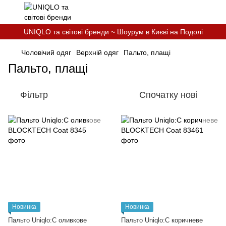
UNIQLO та світові бренди ~ Шоурум в Києві на Подолі
Чоловічий одяг
Верхній одяг
Пальто, плащі
Пальто, плащі
Фільтр
Спочатку нові
Новинка
Новинка
Пальто Uniqlo:C оливкове
Пальто Uniqlo:C коричневе