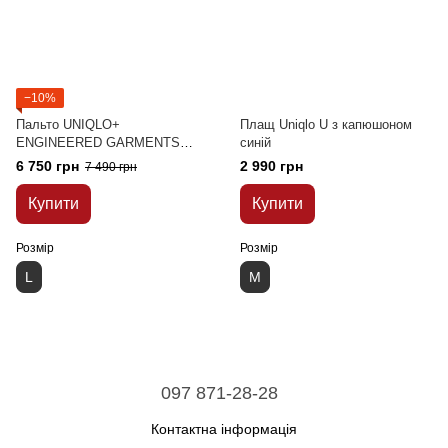
−10%
Пальто UNIQLO+
Плащ Uniqlo U з капюшоном
ENGINEERED GARMENTS
синій
оливкове стьобане із серії
6 750 грн
2 990 грн
7 490 грн
HEATTECH
Купити
Купити
Розмір
Розмір
L
M
097 871-28-28
Контактна інформація