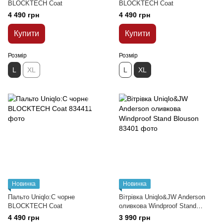
BLOCKTECH Coat
BLOCKTECH Coat
4 490 грн
4 490 грн
Купити
Купити
Розмір
Розмір
L
XL
L
XL
Новинка
Новинка
Пальто Uniqlo:C чорне
Вітрівка Uniqlo&JW Anderson
BLOCKTECH Coat
оливкова Windproof Stand
Blouson
4 490 грн
3 990 грн