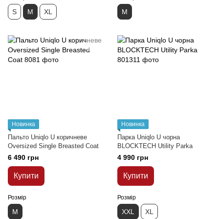
S
M
XL
M
Новинка
Новинка
Пальто Uniqlo U коричневе
Парка Uniqlo U чорна
Oversized Single Breasted Coat
BLOCKTECH Utility Parka
6 490 грн
4 990 грн
Купити
Купити
Розмір
Розмір
M
XXL
XL