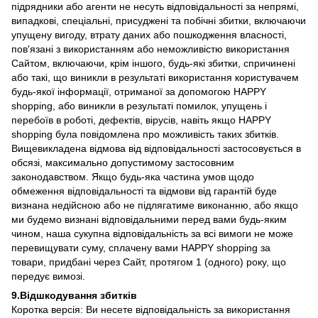
підрядники або агенти не несуть відповідальності за непрямі,
випадкові, спеціальні, присуджені та побічні збитки, включаючи
упущену вигоду, втрату даних або пошкодження власності,
пов'язані з використанням або неможливістю використання
Сайтом, включаючи, крім іншого, будь-які збитки, спричинені
або такі, що виникли в результаті використання користувачем
будь-якої інформації, отриманої за допомогою HAPPY
shopping, або виникли в результаті помилок, упущень і
перебоїв в роботі, дефектів, вірусів, навіть якщо HAPPY
shopping була повідомлена про можливість таких збитків.
Вищевикладена відмова від відповідальності застосовується в
обсязі, максимально допустимому застосовним
законодавством. Якщо будь-яка частина умов щодо
обмеження відповідальності та відмови від гарантій буде
визнана недійсною або не підлягатиме виконанню, або якщо
ми будемо визнані відповідальними перед вами будь-яким
чином, наша сукупна відповідальність за всі вимоги не може
перевищувати суму, сплачену вами HAPPY shopping за
товари, придбані через Сайт, протягом 1 (одного) року, що
передує вимозі.
9.Відшкодування збитків
Коротка версія: Ви несете відповідальність за використання