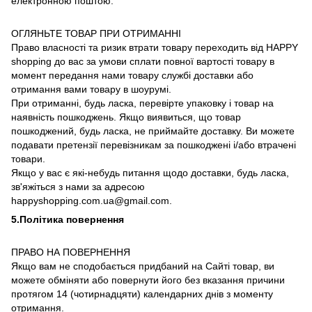
електронною поштою.
ОГЛЯНЬТЕ ТОВАР ПРИ ОТРИМАННІ
Право власності та ризик втрати товару переходить від HAPPY
shopping до вас за умови сплати повної вартості товару в
момент передання нами товару службі доставки або
отримання вами товару в шоурумі.
При отриманні, будь ласка, перевірте упаковку і товар на
наявність пошкоджень. Якщо виявиться, що товар
пошкоджений, будь ласка, не приймайте доставку. Ви можете
подавати претензії перевізникам за пошкоджені і/або втрачені
товари.
Якщо у вас є які-небудь питання щодо доставки, будь ласка,
зв'яжіться з нами за адресою
happyshopping.com.ua@gmail.com.
5.Політика повернення
ПРАВО НА ПОВЕРНЕННЯ
Якщо вам не сподобається придбаний на Сайті товар, ви
можете обміняти або повернути його без вказання причини
протягом 14 (чотирнадцяти) календарних днів з моменту
отримання.