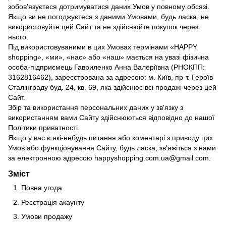
зобов'язуєтеся дотримуватися даних Умов у повному обсязі.
Якщо ви не погоджуєтеся з даними Умовами, будь ласка, не
використовуйте цей Сайт та не здійснюйте покупок через
нього.
Під використовуваними в цих Умовах термінами «HAPPY
shopping», «ми», «нас» або «наш» мається на увазі фізична
особа-підприємець Гавриленко Анна Валеріївна (РНОКПП:
3162816462), зареєстрована за адресою: м. Київ, пр-т. Героїв
Сталінграду буд. 24, кв. 69, яка здійснює всі продажі через цей
Сайт.
Збір та використання персональних даних у зв'язку з
використанням вами Сайту здійснюються відповідно до нашої
Політики приватності.
Якщо у вас є які-небудь питання або коментарі з приводу цих
Умов або функціонування Сайту, будь ласка, зв'яжіться з нами
за електронною адресою happyshopping.com.ua@gmail.com.
Зміст
Повна угода
Реєстрація акаунту
Умови продажу