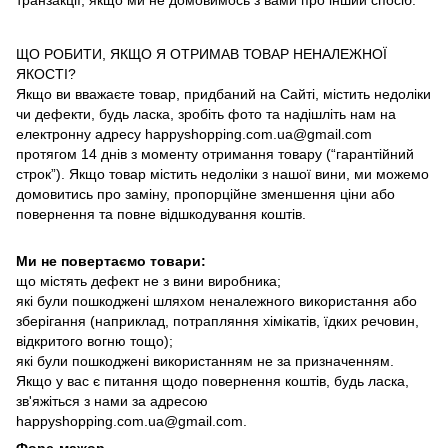
транзакції, якщо ми не домовимось з вами про інший спосіб.
ЩО РОБИТИ, ЯКЩО Я ОТРИМАВ ТОВАР НЕНАЛЕЖНОЇ
ЯКОСТІ?
Якщо ви вважаєте товар, придбаний на Сайті, містить недоліки
чи дефекти, будь ласка, зробіть фото та надішліть нам на
електронну адресу happyshopping.com.ua@gmail.com
протягом 14 днів з моменту отримання товару (“гарантійний
строк”). Якщо товар містить недоліки з нашої вини, ми можемо
домовитись про заміну, пропорційне зменшення ціни або
повернення та повне відшкодування коштів.
Ми не повертаємо товари:
що містять дефект не з вини виробника;
які були пошкоджені шляхом неналежного використання або
зберігання (наприклад, потрапляння хімікатів, їдких речовин,
відкритого вогню тощо);
які були пошкоджені використанням не за призначенням.
Якщо у вас є питання щодо повернення коштів, будь ласка,
зв'яжіться з нами за адресою
happyshopping.com.ua@gmail.com.