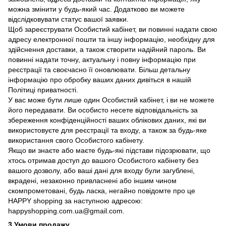
можна змінити у будь-який час. Додатково ви можете
відслідковувати статус вашої заявки.
Щоб зареєструвати Особистий кабінет, ви повинні надати свою
адресу електронної пошти та іншу інформацію, необхідну для
здійснення доставки, а також створити надійний пароль. Ви
повинні надати точну, актуальну і повну інформацію при
реєстрації та своєчасно її оновлювати. Більш детальну
інформацію про обробку ваших даних дивіться в нашій
Політиці приватності.
У вас може бути лише один Особистий кабінет, і ви не можете
його передавати. Ви особисто несете відповідальність за
збереження конфіденційності ваших облікових даних, які ви
використовуєте для реєстрації та входу, а також за будь-яке
використання свого Особистого кабінету.
Якщо ви знаєте або маєте будь-які підстави підозрювати, що
хтось отримав доступ до вашого Особистого кабінету без
вашого дозволу, або ваші дані для входу були загублені,
вкрадені, незаконно привласнені або іншим чином
скомпрометовані, будь ласка, негайно повідомте про це
HAPPY shopping за наступною адресою:
happyshopping.com.ua@gmail.com.
3.Умови продажу