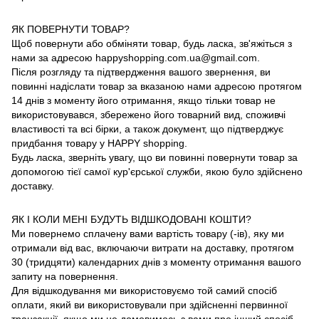
ЯК ПОВЕРНУТИ ТОВАР?
Щоб повернути або обміняти товар, будь ласка, зв'яжіться з
нами за адресою happyshopping.com.ua@gmail.com.
Після розгляду та підтвердження вашого звернення, ви
повинні надіслати товар за вказаною нами адресою протягом
14 днів з моменту його отримання, якщо тільки товар не
використовувався, збережено його товарний вид, споживчі
властивості та всі бірки, а також документ, що підтверджує
придбання товару у HAPPY shopping.
Будь ласка, зверніть увагу, що ви повинні повернути товар за
допомогою тієї самої кур'єрської служби, якою було здійснено
доставку.
ЯК І КОЛИ МЕНІ БУДУТЬ ВІДШКОДОВАНІ КОШТИ?
Ми повернемо сплачену вами вартість товару (-ів), яку ми
отримали від вас, включаючи витрати на доставку, протягом
30 (тридцяти) календарних днів з моменту отримання вашого
запиту на повернення.
Для відшкодування ми використовуємо той самий спосіб
оплати, який ви використовували при здійсненні первинної