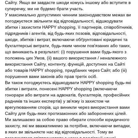
Сайту. Якщо ви завдасте шкоди комусь іншому або вступите в
суперечку, ми не будемо брати участь.
У максимально допустимих чинним законодавством межах ви
погоджуєтеся звільнити від відповідальності, відшкодувати
збитки і захистити HAPPY shopping, її партнерів, співробітників,
підрядників і агентів, від будь-яких позовів, відповідальності,
шкоди, збитків і витрат, включаючи обґрунтовані юридичні та
бухгалтерські витрати, будь-яким чином пов'язаних або таких,
що виникають в результаті: (i) порушення вами будь-якого з
положень цих Умов, (ii) вашого використання / неналежного
використання Сайту, контенту, функцій, доступних на Сайті
або товарів HAPPY shopping, придбаних через Сайт, або (iii)
порушення вами законів або прав третіх осіб.
Ви також погоджуєтесь відшкодувати HAPPY shopping будь-які
збитки і витрати, понесені HAPPY shopping (включаючи
гонорари або витрати на адвокатів, бухгалтерів, професійних
радників та інших експертів) у зв'язку із захистом чи
врегулюванням спорів, що виникли через використання вами
Сайту для будь-яких протизаконних або заборонених цілей.
Ми залишаємо за собою право обирати способи юридичного
захисту, які ми вважатимемо за потрібне, включаючи випадки,
в яких ви звільняєте нас від відповідальності. Тому ви