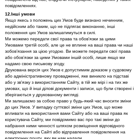
повідомленнях.
12.Інші умови
Якщо якесь з положень цих Умов буде визнано нечинним,
недійсним або таким, що не підлягає виконанню, інші
положення цих Умов залишатимуться в силі.
Ми можемо передати свої права та обов'язки за цими
Умовами третій особі, але це не вплине на ваші права чи наші
зобов’язання за цією угодою. Ви можете передати свої права
або обов’язки за цими Умовами іншій особі, лише якщо ми
надамо свою письмову згоду.
Друкована версія цих Умов є допустимим доказом у судовому
або адміністративному провадженні, яке виникло на підставі
або у зв'язку з використанням Сайту, в тій же мірі і на тих же
умовах, що й інші ділові документи і записи, що були створені і
зберігаються у друкованому вигляді.
Ми залишаємо за собою право у будь-який час вносити зміни
до цих Умов. У випадку суттєвої зміни цих Умов, що може
впливати на використання вами Сайту або на ваші права як
користувача Сайту, ми повідомимо вас про такі зміни до
набрання ними чинності шляхом розміщення відповідного
повідомлення на Сайті або відправлення повідомлення на
електронну пошту, яку ви нам надали.