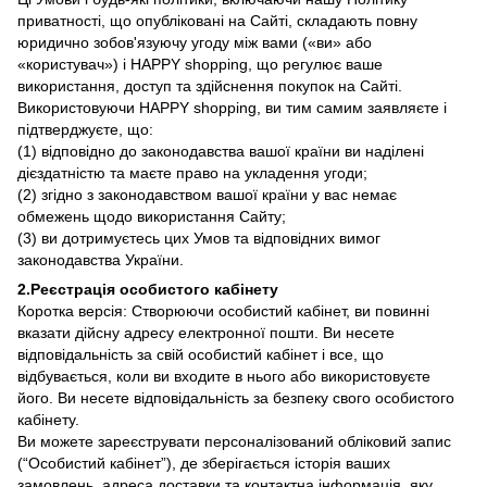
приватності, що опубліковані на Сайті, складають повну
юридично зобов'язуючу угоду між вами («ви» або
«користувач») і HAPPY shopping, що регулює ваше
використання, доступ та здійснення покупок на Сайті.
Використовуючи HAPPY shopping, ви тим самим заявляєте і
підтверджуєте, що:
(1) відповідно до законодавства вашої країни ви наділені
дієздатністю та маєте право на укладення угоди;
(2) згідно з законодавством вашої країни у вас немає
обмежень щодо використання Сайту;
(3) ви дотримуєтесь цих Умов та відповідних вимог
законодавства України.
2.Реєстрація особистого кабінету
Коротка версія: Створюючи особистий кабінет, ви повинні
вказати дійсну адресу електронної пошти. Ви несете
відповідальність за свій особистий кабінет і все, що
відбувається, коли ви входите в нього або використовуєте
його. Ви несете відповідальність за безпеку свого особистого
кабінету.
Ви можете зареєструвати персоналізований обліковий запис
(“Особистий кабінет”), де зберігається історія ваших
замовлень, адреса доставки та контактна інформація, яку