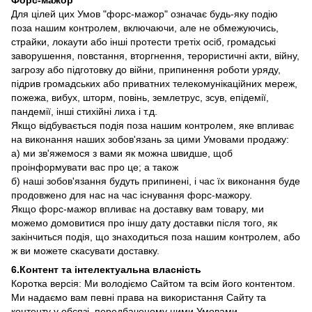
Форс-мажор
Для цілей цих Умов "форс-мажор" означає будь-яку подію
поза нашим контролем, включаючи, але не обмежуючись,
страйки, локаути або інші протести третіх осіб, громадські
заворушення, повстання, вторгнення, терористичні акти, війну,
загрозу або підготовку до війни, припинення роботи уряду,
підрив громадських або приватних телекомунікаційних мереж,
пожежа, вибух, шторм, повінь, землетрус, зсув, епідемії,
пандемії, інші стихійні лиха і т.д.
Якщо відбувається подія поза нашим контролем, яке впливає
на виконання наших зобов'язань за цими Умовами продажу:
а) ми зв'яжемося з вами як можна швидше, щоб
проінформувати вас про це; а також
б) наші зобов'язання будуть припинені, і час їх виконання буде
продовжено для нас на час існування форс-мажору.
Якщо форс-мажор впливає на доставку вам товару, ми
можемо домовитися про іншу дату доставки після того, як
закінчиться подія, що знаходиться поза нашим контролем, або
ж ви можете скасувати доставку.
6.Контент та інтелектуальна власність
Коротка версія: Ми володіємо Сайтом та всім його контентом.
Ми надаємо вам певні права на використання Сайту та
контенту у обсязі, передбаченому цими Умовами.