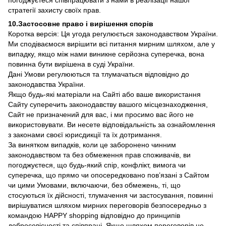
погоджуєтеся співпрацювати з нами в реалізації нашої
стратегії захисту своїх прав.
10.Застосовне право і вирішення спорів
Коротка версія: Ця угода регулюється законодавством України.
Ми сподіваємося вирішити всі питання мирним шляхом, але у
випадку, якщо між нами виникне серйозна суперечка, вона
повинна бути вирішена в суді України.
Дані Умови регулюються та тлумачаться відповідно до
законодавства України.
Якщо будь-які матеріали на Сайті або ваше використання
Сайту суперечить законодавству вашого місцезнаходження,
Сайт не призначений для вас, і ми просимо вас його не
використовувати. Ви несете відповідальність за ознайомлення
з законами своєї юрисдикції та їх дотримання.
За винятком випадків, коли це заборонено чинним
законодавством та без обмеження прав споживачів, ви
погоджуєтеся, що будь-який спір, конфлікт, вимога чи
суперечка, що прямо чи опосередковано пов’язані з Сайтом
чи цими Умовами, включаючи, без обмежень, ті, що
стосуються їх дійсності, тлумачення чи застосування, повинні
вирішуватися шляхом мирних переговорів безпосередньо з
командою HAPPY shopping відповідно до принципів
добросовісності та співпраці. Якщо шляхом переговорів не