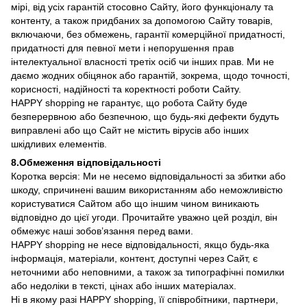
мірі, від усіх гарантій стосовно Сайту, його функціоналу та
контенту, а також придбаних за допомогою Сайту товарів,
включаючи, без обмежень, гарантії комерційної придатності,
придатності для певної мети і непорушення прав
інтелектуальної власності третіх осіб чи інших прав. Ми не
даємо жодних обіцянок або гарантій, зокрема, щодо точності,
корисності, надійності та коректності роботи Сайту.
HAPPY shopping не гарантує, що робота Сайту буде
безперервною або безпечною, що будь-які дефекти будуть
виправлені або що Сайт не містить вірусів або інших
шкідливих елементів.
8.Обмеження відповідальності
Коротка версія: Ми не несемо відповідальності за збитки або
шкоду, спричинені вашим використанням або неможливістю
користуватися Сайтом або що іншим чином виникають
відповідно до цієї угоди. Прочитайте уважно цей розділ, він
обмежує наші зобов’язання перед вами.
HAPPY shopping не несе відповідальності, якщо будь-яка
інформація, матеріали, контент, доступні через Сайт, є
неточними або неповними, а також за типографічні помилки
або недоліки в тексті, цінах або інших матеріалах.
Ні в якому разі HAPPY shopping, її співробітники, партнери,