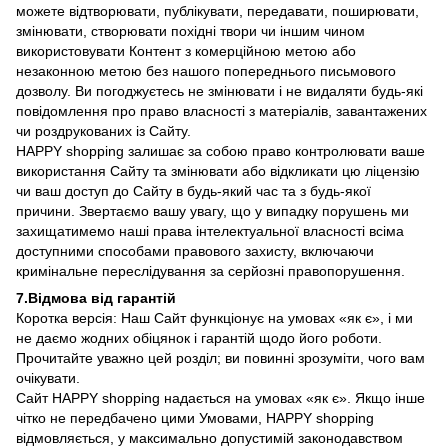
можете відтворювати, публікувати, передавати, поширювати,
змінювати, створювати похідні твори чи іншим чином
використовувати Контент з комерційною метою або
незаконною метою без нашого попереднього письмового
дозволу. Ви погоджуєтесь не змінювати і не видаляти будь-які
повідомлення про право власності з матеріалів, завантажених
чи роздрукованих із Сайту.
HAPPY shopping залишає за собою право контролювати ваше
використання Сайту та змінювати або відкликати цю ліцензію
чи ваш доступ до Сайту в будь-який час та з будь-якої
причини. Звертаємо вашу увагу, що у випадку порушень ми
захищатимемо наші права інтелектуальної власності всіма
доступними способами правового захисту, включаючи
кримінальне переслідування за серйозні правопорушення.
7.Відмова від гарантій
Коротка версія: Наш Сайт функціонує на умовах «як є», і ми
не даємо жодних обіцянок і гарантій щодо його роботи.
Прочитайте уважно цей розділ; ви повинні зрозуміти, чого вам
очікувати.
Сайт HAPPY shopping надається на умовах «як є». Якщо інше
чітко не передбачено цими Умовами, HAPPY shopping
відмовляється, у максимально допустимій законодавством