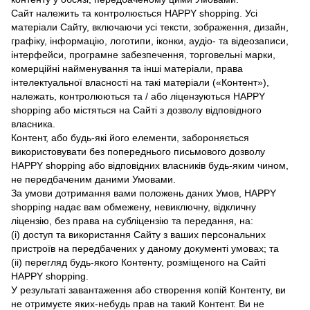
Сайт належить та контролюється HAPPY shopping. Усі
матеріали Сайту, включаючи усі тексти, зображення, дизайн,
графіку, інформацію, логотипи, іконки, аудіо- та відеозаписи,
інтерфейси, програмне забезпечення, торговельні марки,
комерційні найменування та інші матеріали, права
інтелектуальної власності на такі матеріали («Контент»),
належать, контролюються та / або ліцензуються HAPPY
shopping або містяться на Сайті з дозволу відповідного
власника.
Контент, або будь-які його елементи, забороняється
використовувати без попереднього письмового дозволу
HAPPY shopping або відповідних власників будь-яким чином,
не передбаченим даними Умовами.
За умови дотримання вами положень даних Умов, HAPPY
shopping надає вам обмежену, невиключну, відкличну
ліцензію, без права на субліцензію та передання, на:
(i) доступ та використання Сайту з ваших персональних
пристроїв на передбачених у даному документі умовах; та
(ii) перегляд будь-якого Контенту, розміщеного на Сайті
HAPPY shopping.
У результаті завантаження або створення копій Контенту, ви
не отримуєте яких-небудь прав на такий Контент. Ви не