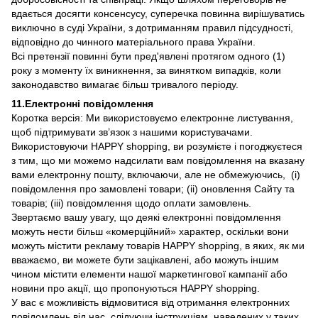
вдається досягти консенсусу, суперечка повинна вирішуватись
виключно в суді України, з дотриманням правил підсудності,
відповідно до чинного матеріального права України.
Всі претензії повинні бути пред'явлені протягом одного (1)
року з моменту їх виникнення, за винятком випадків, коли
законодавство вимагає більш тривалого періоду.
11.Електронні повідомлення
Коротка версія: Ми використовуємо електронне листування,
щоб підтримувати зв’язок з нашими користувачами.
Використовуючи HAPPY shopping, ви розумієте і погоджуєтеся
з тим, що ми можемо надсилати вам повідомлення на вказану
вами електронну пошту, включаючи, але не обмежуючись, (i)
повідомлення про замовлені товари; (іi) оновлення Сайту та
товарів; (ііі) повідомлення щодо оплати замовлень.
Звертаємо вашу увагу, що деякі електронні повідомлення
можуть нести більш «комерційний» характер, оскільки вони
можуть містити рекламу товарів HAPPY shopping, в яких, як ми
вважаємо, ви можете бути зацікавлені, або можуть іншим
чином містити елементи нашої маркетингової кампанії або
новини про акції, що пропонуються HAPPY shopping.
У вас є можливість відмовитися від отримання електронних
повідомлень від нас, слідуючи інструкціям, наведених у таких