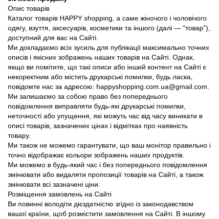
Опис товарів
Каталог товарів HAPPY shopping, а саме жіночого і чоловічого
одягу, взуття, аксесуарів, косметики та іншого (далі — “товар”),
доступний для вас на Сайті.
Ми докладаємо всіх зусиль для публікації максимально точних
описів і якісних зображень наших товарів на Сайті. Однак,
якщо ви помітите, що такі описи або інший контент на Сайті є
некоректним або містить друкарські помилки, будь ласка,
повідомте нас за адресою: happyshopping.com.ua@gmail.com.
Ми залишаємо за собою право без попереднього
повідомлення виправляти будь-які друкарські помилки,
неточності або упущення, які можуть час від часу виникати в
описі товарів, зазначених цінах і відмітках про наявність
товару.
Ми також не можемо гарантувати, що ваш монітор правильно і
точно відображає кольори зображень наших продуктів.
Ми можемо в будь-який час і без попереднього повідомлення
змінювати або видаляти пропозиції товарів на Сайті, а також
змінювати всі зазначені ціни.
Розміщення замовлень на Сайті
Ви повинні володіти дієздатністю згідно із законодавством
вашої країни, щоб розмістити замовлення на Сайті. В іншому