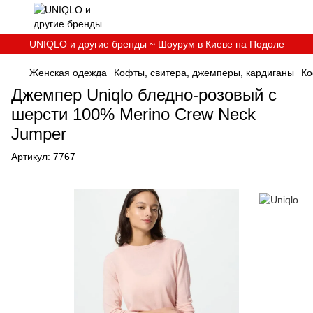
UNIQLO и другие бренды ~ Шоурум в Киеве на Подоле
Женская одежда
Кофты, свитера, джемперы, кардиганы
Ко
Джемпер Uniqlo бледно-розовый с
шерсти 100% Merino Crew Neck
Jumper
Артикул:
7767