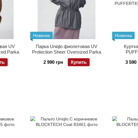
Новинка
Новинка
евая UV
Парка Uniqlo фиолетовая UV
Куртка
zed Parka
Protection Sheer Oversized Parka
PUFF
ть
2 990 грн
Купить
3 590