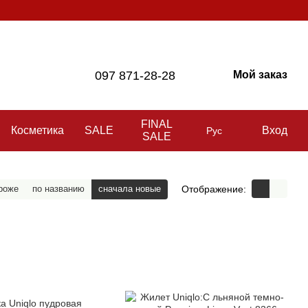
097 871-28-28
Мой заказ
FINAL
Косметика
SALE
Вход
Рус
SALE
Отображение:
роже
по названию
сначала новые