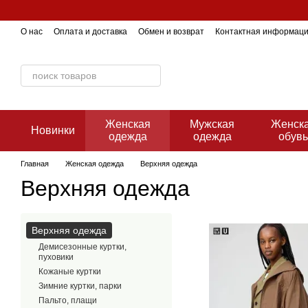
Перейти к основному контенту
О нас
Оплата и доставка
Обмен и возврат
Контактная информац
Женская
Мужская
Женск
Новинки
одежда
одежда
обув
Главная
Женская одежда
Верхняя одежда
Верхняя одежда
Верхняя одежда
Демисезонные куртки,
пуховики
Кожаные куртки
Зимние куртки, парки
Пальто, плащи