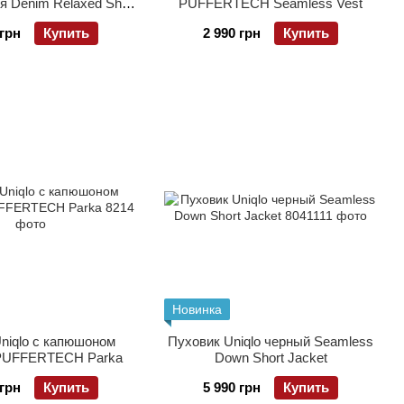
я Denim Relaxed Shirt
PUFFERTECH Seamless Vest
Jacket
 грн
Купить
2 990 грн
Купить
Новинка
Uniqlo с капюшоном
Пуховик Uniqlo черный Seamless
PUFFERTECH Parka
Down Short Jacket
 грн
Купить
5 990 грн
Купить