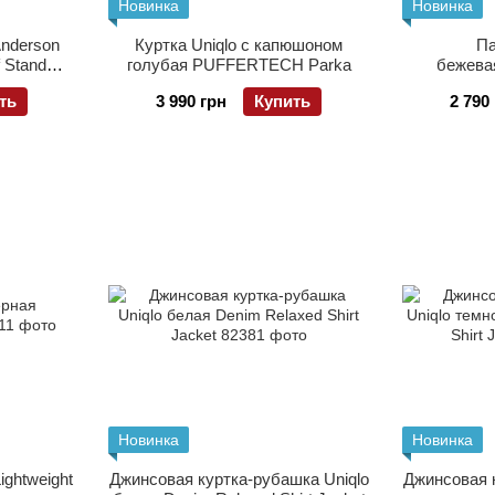
Новинка
Новинка
Anderson
Куртка Uniqlo с капюшоном
Па
 Stand
голубая PUFFERTECH Parka
бежевая
ть
3 990 грн
Купить
2 790
Новинка
Новинка
ightweight
Джинсовая куртка-рубашка Uniqlo
Джинсовая к