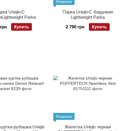
Новинка
рка Uniqlo:С
Парка Uniqlo:С бордовая
Lightweight Parka
Lightweight Parka
 грн
Купить
2 790 грн
Купить
Новинка
уртка-рубашка Uniqlo
Жилетка Uniqlo черная