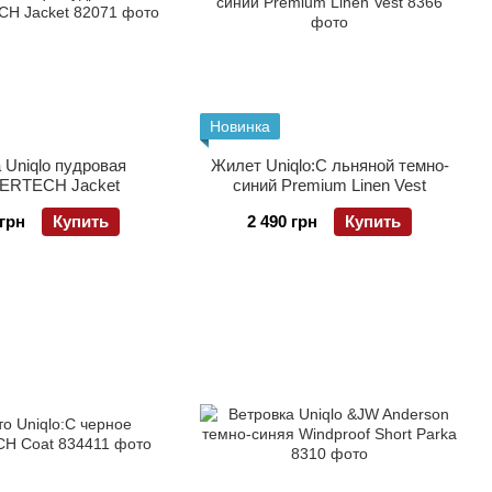
Новинка
 Uniqlo пудровая
Жилет Uniqlo:C льняной темно-
ERTECH Jacket
синий Premium Linen Vest
 грн
Купить
2 490 грн
Купить