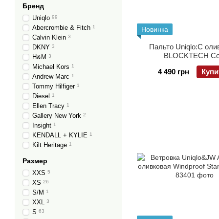
Бренд
Uniqlo
99
Abercrombie & Fitch
1
Новинка
Calvin Klein
3
Пальто Uniqlo:C оли
DKNY
3
BLOCKTECH Co
H&M
3
Michael Kors
1
4 490 грн
Купи
Andrew Marc
1
Tommy Hilfiger
1
Diesel
1
Ellen Tracy
1
Gallery New York
2
Insight
1
KENDALL + KYLIE
1
Kilt Heritage
1
Размер
XXS
5
XS
26
S/M
1
XXL
3
S
63