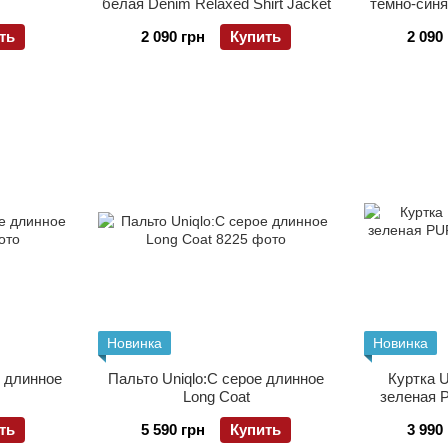
белая Denim Relaxed Shirt Jacket
темно-синя
ть
2 090 грн
Купить
2 090
Новинка
Новинка
е длинное
Пальто Uniqlo:C серое длинное
Куртка 
Long Coat
зеленая 
ть
5 590 грн
Купить
3 990