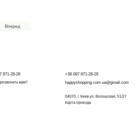
Вперед
онтактная информация
7 871-28-28
+38 097 871-28-28
happyshopping.com.ua@gmail.com
резвонить вам?
04070, г. Киев ул. Волошская, 51/27
Карта проезда