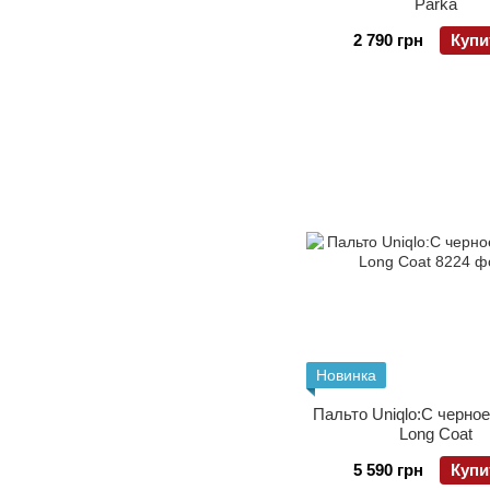
Parka
2 790 грн
Купи
Новинка
Пальто Uniqlo:C черно
Long Coat
5 590 грн
Купи