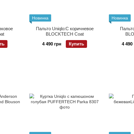
Новинка
Новинка
вковое
Пальто Uniqlo:C коричневое
Пальто
at
BLOCKTECH Coat
BLO
ть
4 490 грн
Купить
4 490