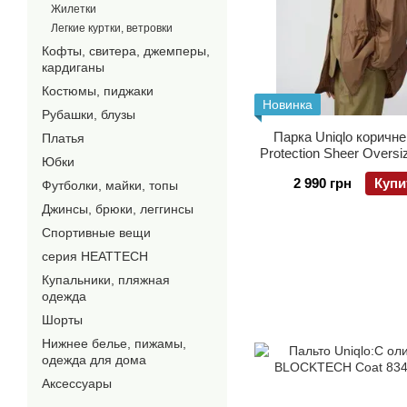
Жилетки
Легкие куртки, ветровки
Кофты, свитера, джемперы,
кардиганы
Костюмы, пиджаки
Новинка
Рубашки, блузы
Парка Uniqlo коричн
Платья
Protection Sheer Oversi
Юбки
2 990 грн
Купи
Футболки, майки, топы
Джинсы, брюки, леггинсы
Спортивные вещи
серия HEATTECH
Купальники, пляжная
одежда
Шорты
Нижнее белье, пижамы,
одежда для дома
Аксессуары