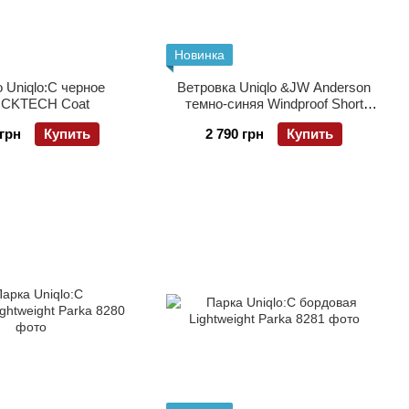
Новинка
 Uniqlo:C черное
Ветровка Uniqlo &JW Anderson
CKTECH Coat
темно-синяя Windproof Short
Parka
 грн
Купить
2 790 грн
Купить