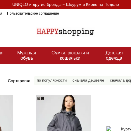
UNIQLO и другие бренды ~ Шоурум в Киеве на Подоле
ия
Пользовательское соглашение
ая
Мужская
Сумки, рюкзаки и
Детская
ь
обувь
кошельки
одежда
по популярности
сначала дешевле
сначала до
Сортировка: