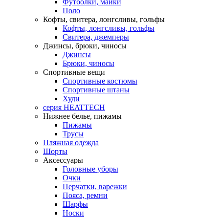
Футболки, майки
Поло
Кофты, свитера, лонгсливы, гольфы
Кофты, лонгсливы, гольфы
Свитера, джемперы
Джинсы, брюки, чиносы
Джинсы
Брюки, чиносы
Спортивные вещи
Спортивные костюмы
Спортивные штаны
Худи
серия HEATTECH
Нижнее белье, пижамы
Пижамы
Трусы
Пляжная одежда
Шорты
Аксессуары
Головные уборы
Очки
Перчатки, варежки
Пояса, ремни
Шарфы
Носки