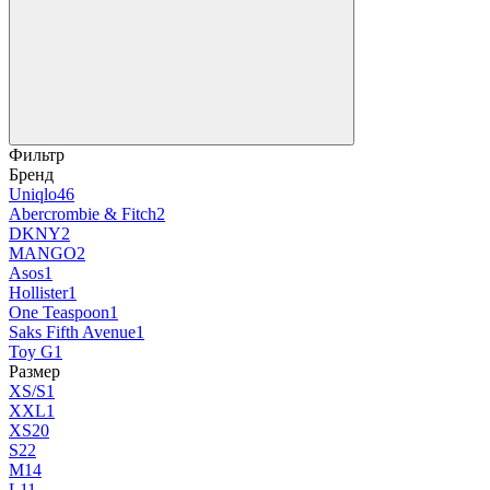
Фильтр
Бренд
Uniqlo
46
Abercrombie & Fitch
2
DKNY
2
MANGO
2
Asos
1
Hollister
1
One Teaspoon
1
Saks Fifth Avenue
1
Toy G
1
Размер
XS/S
1
XXL
1
XS
20
S
22
M
14
L
11