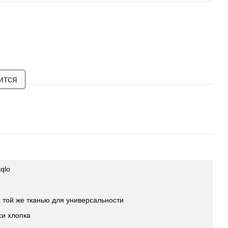
ится
iqlo
 той же тканью для универсальности
си хлопка