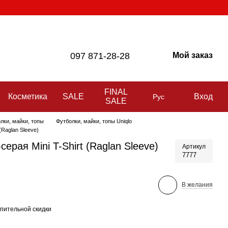
097 871-28-28
Мой заказ
FINAL
Косметика
SALE
Вход
Рус
SALE
лки, майки, топы
Футболки, майки, топы Uniqlo
(Raglan Sleeve)
серая Mini T-Shirt (Raglan Sleeve)
Артикул
7777
В желания
пительной скидки