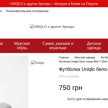
UNIQLO и другие бренды ~ Шоурум в Киеве на Подоле
ия
Пользовательское соглашение
ая
Мужская
Сумки, рюкзаки и
Детская
ь
обувь
кошельки
одежда
Главная
Женская одежда
Футбо
Футболка Uniqlo бело-серая Mini T-Shirt 
Футболка Uniqlo бело-
Нет в наличии
750 грн
Войти
для отображения нако
%