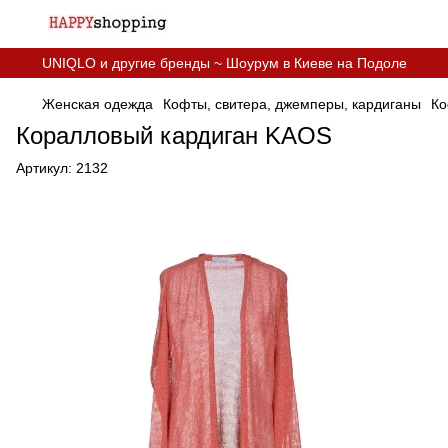
UNIQLO и другие бренды ~ Шоурум в Киеве на Подоле
Женская одежда
Кофты, свитера, джемперы, кардиганы
Ко
Коралловый кардиган KAOS
Артикул:
2132