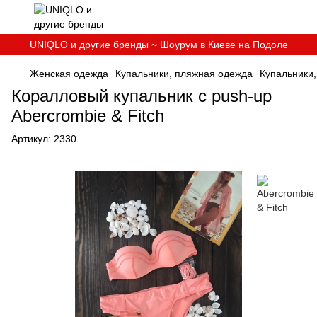
UNIQLO и другие бренды ~ Шоурум в Киеве на Подоле
Женская одежда
Купальники, пляжная одежда
Купальники,
Коралловый купальник c push-up
Abercrombie & Fitch
Артикул:
2330