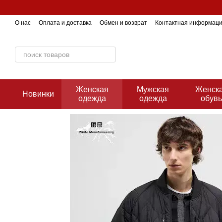
Перейти к основному контенту
О нас
Оплата и доставка
Обмен и возврат
Контактная информац
Женская
Мужская
Женск
Новинки
одежда
одежда
обув