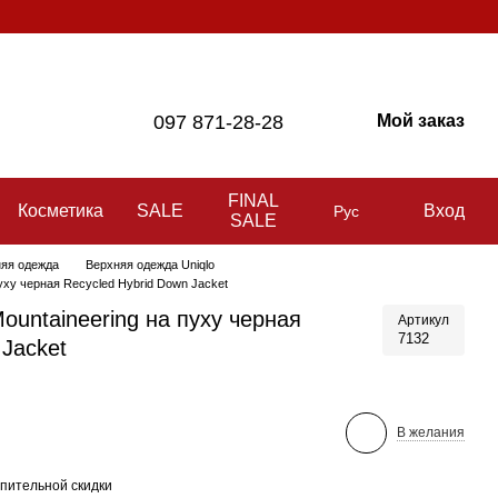
097 871-28-28
Мой заказ
FINAL
Косметика
SALE
Вход
Рус
SALE
яя одежда
Верхняя одежда Uniqlo
пуху черная Recycled Hybrid Down Jacket
ountaineering на пуху черная
Артикул
7132
 Jacket
В желания
пительной скидки