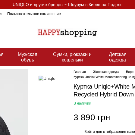
UNIQLO и другие бренды ~ Шоурум в Киеве на Подоле
ия
Пользовательское соглашение
ая
Мужская
Сумки, рюкзаки и
Детская
ь
обувь
кошельки
одежда
Главная
Женская одежда
Верхн
Куртка Uniqlo+White Mountaineering на 
Куртка Uniqlo+White M
Recycled Hybrid Down
В наличии
3 890 грн
Войти
для отображения нако
%