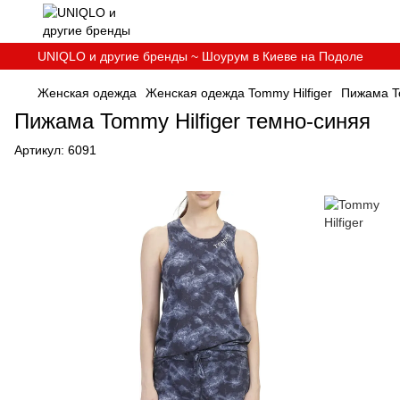
UNIQLO и другие бренды ~ Шоурум в Киеве на Подоле
Женская одежда
Женская одежда Tommy Hilfiger
Пижама To
Пижама Tommy Hilfiger темно-синяя
Артикул:
6091