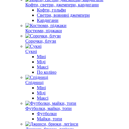
Кофти, светри, джемпери, кардигани
Кофти, гольфи
Светри, вовняні джемпери
Кардигани
Костюми, піджаки
Сорочки, блузи
Cукні
Міні
Міді
Максі
По коліно
Спідниці
Міні
Міді
Максі
Футболки, майки, топи
Футболки
Майки, топи