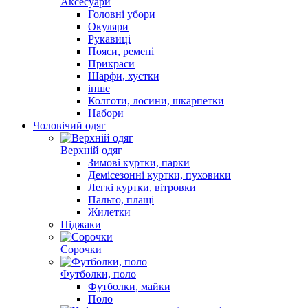
Аксесуари
Головні убори
Окуляри
Рукавиці
Пояси, ремені
Прикраси
Шарфи, хустки
інше
Колготи, лосини, шкарпетки
Набори
Чоловічий одяг
Верхній одяг
Зимові куртки, парки
Демісезонні куртки, пуховики
Легкi куртки, вітровки
Пальто, плащі
Жилетки
Пiджаки
Сорочки
Футболки, поло
Футболки, майки
Поло