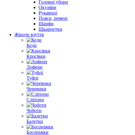
Головні убори
Окуляри
Рукавиці
Пояси, ремені
Шарфи
Шкарпетки
Жіноче взуття
Кеди
Кросівки
Лофери
Туфлі
Черевики
Сліпони
Чоботи
Балетки
Босоніжки