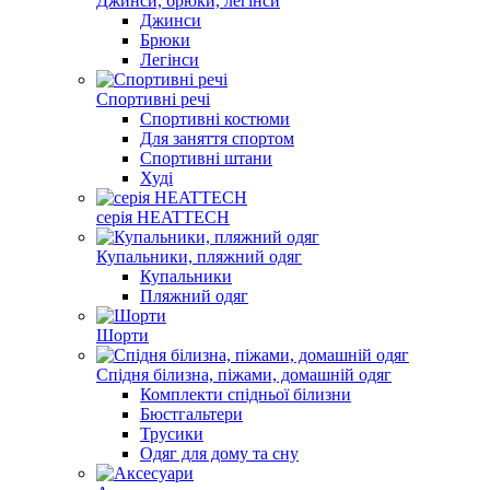
Джинси, брюки, легінси
Джинси
Брюки
Легінси
Спортивні речі
Спортивнi костюми
Для заняття спортом
Спортивні штани
Худi
серія HEATTECH
Купальники, пляжний одяг
Купальники
Пляжний одяг
Шорти
Спідня білизна, піжами, домашнiй одяг
Комплекти спідньої білизни
Бюстгальтери
Трусики
Одяг для дому та сну