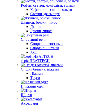
Кофти, светри, лонгслiви, гольфи
Кофти, лонгслiви, гольфи
Светри, джемпери
Джинси, брюки, чінос
Джинси
Брюки, чінос
Спортивні речі
Спортивнi костюми
Спортивнi штани
Худi
серія HEATTECH
Спідня білизна, пiжами
Пiжами
Труси
Пляжний одяг
Шорти
Аксесуари