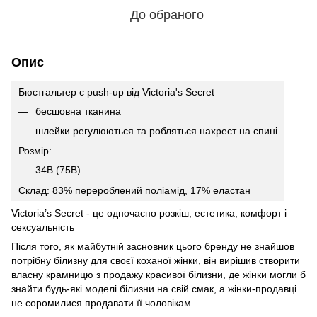
До обраного
Опис
Бюстгальтер c push-up вiд Victoria's Secret
бесшовна тканина
шлейки регулюються та робляться нахрест на спині
Розмір:
34В (75В)
Склад: 83% перероблений поліамід, 17% еластан
Victoria’s Secret - це одночасно розкіш, естетика, комфорт і
сексуальність
Після того, як майбутній засновник цього бренду не знайшов
потрібну білизну для своєї коханої жінки, він вирішив створити
власну крамницю з продажу красивої білизни, де жінки могли б
знайти будь-які моделі білизни на свій смак, а жінки-продавці
не соромилися продавати її чоловікам