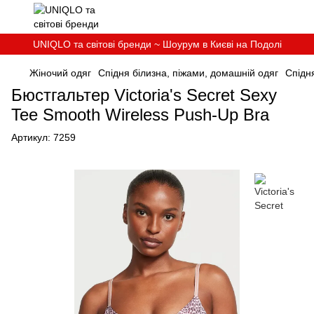
UNIQLO та світові бренди ~ Шоурум в Києві на Подолі
Жіночий одяг
Спідня білизна, піжами, домашнiй одяг
Спідня
Бюстгальтер Victoria's Secret Sexy
Tee Smooth Wireless Push-Up Bra
Артикул:
7259