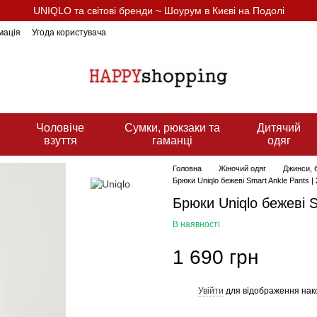
UNIQLO та світові бренди ~ Шоурум в Києві на Подолі
мація
Угода користувача
Чоловіче
Сумки, рюкзаки та
Дитячий
взуття
гаманці
одяг
Головна
Жіночий одяг
Джинси, б
Брюки Uniqlo бежеві Smart Ankle Pants |
Брюки Uniqlo бежеві S
В наявності
1 690 грн
Увійти
для відображення нак
%