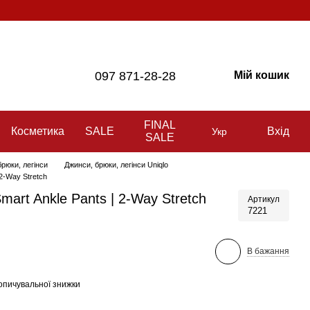
097 871-28-28
Мій кошик
FINAL
Косметика
SALE
Вхід
Укр
SALE
рюки, легінси
Джинси, брюки, легінси Uniqlo
 2-Way Stretch
mart Ankle Pants | 2-Way Stretch
Артикул
7221
В бажання
опичувальної знижки