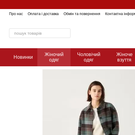
Перейти до основного контенту
Про нас
Оплата і доставка
Обмін та повернення
Контактна інфор
Жіночий
Чоловічий
Жіноче
Новинки
одяг
одяг
взуття