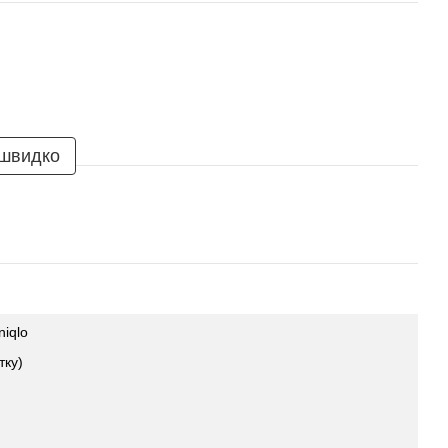
 швидко
niqlo
тку)