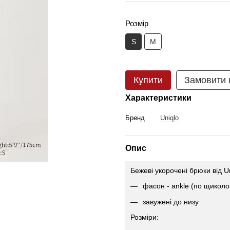
Розмір
S
M
Купити
Замовити
Характеристики
Бренд
Uniqlo
Опис
Бежеві укорочені брюки вiд U
фасон - ankle (по щиколо
завужені до низу
Розміри: