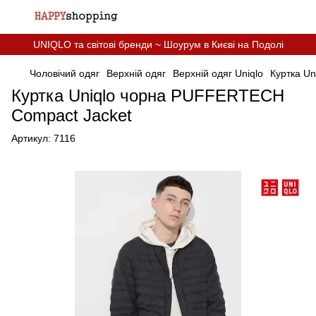
UNIQLO та світові бренди ~ Шоурум в Києві на Подолі
Чоловічий одяг
Верхній одяг
Верхній одяг Uniqlo
Куртка U
Куртка Uniqlo чорна PUFFERTECH
Compact Jacket
Артикул:
7116