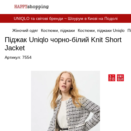
UNIQLO та світові бренди ~ Шоурум в Києві на Подолі
Жіночий одяг
Костюми, піджаки
Костюми, піджаки Uniqlo
П
Піджак Uniqlo чорно-бiлий Knit Short
Jacket
Артикул:
7554