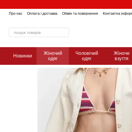
Перейти до основного контенту
Про нас
Оплата і доставка
Обмін та повернення
Контактна інфор
Жіночий
Чоловічий
Жіноче
Новинки
одяг
одяг
взуття