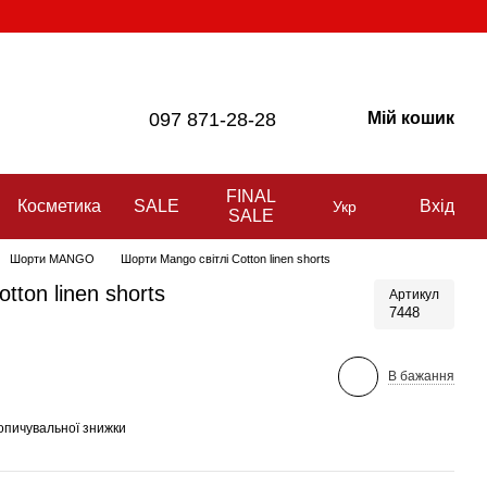
097 871-28-28
Мій кошик
FINAL
Косметика
SALE
Вхід
Укр
SALE
Шорти MANGO
Шорти Mango свiтлi Cotton linen shorts
tton linen shorts
Артикул
7448
В бажання
опичувальної знижки