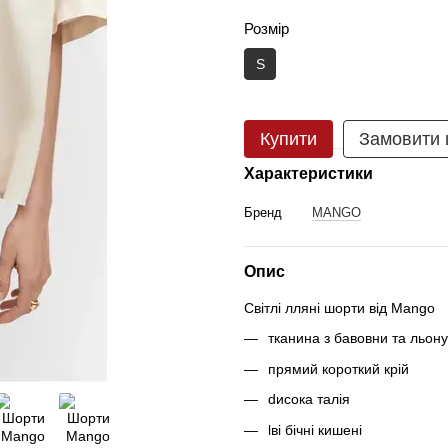
Розмір
S
Купити
Замовити
Характеристики
Бренд
MANGO
Опис
Світлі ллянi шорти вiд Mango
тканина з бавовни та льону
прямий короткий крiй
dисока талія
lві бічні кишені