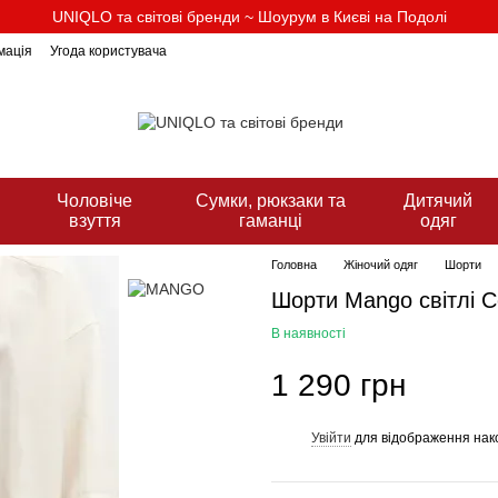
UNIQLO та світові бренди ~ Шоурум в Києві на Подолі
мація
Угода користувача
Чоловіче
Сумки, рюкзаки та
Дитячий
взуття
гаманці
одяг
Головна
Жіночий одяг
Шорти
Шорти Mango свiтлi Co
В наявності
1 290 грн
Увійти
для відображення нак
%