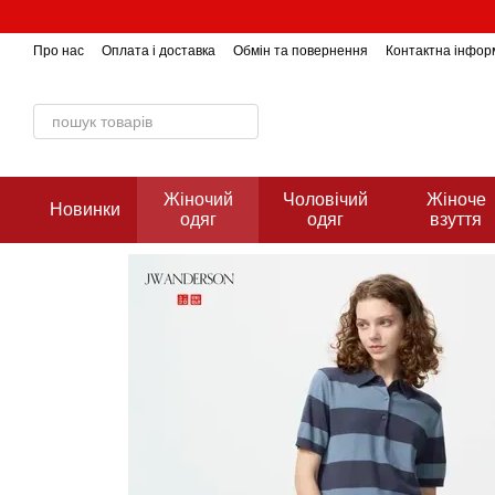
Перейти до основного контенту
Про нас
Оплата і доставка
Обмін та повернення
Контактна інфор
Жіночий
Чоловічий
Жіноче
Новинки
одяг
одяг
взуття