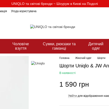
UNIQLO та світові бренди ~ Шоурум в Києві на Подолі
мація
Угода користувача
Чоловіче
Сумки, рюкзаки та
Дитячий
взуття
гаманці
одяг
Головна
Жіночий одяг
Шорти
Шорти Uniqlo & JW An
В наявності
1 590 грн
Увійти
для відображення нак
%