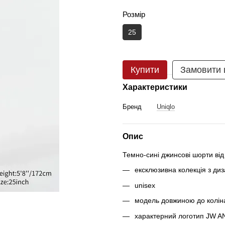
Розмір
25
Купити
Замовити
Характеристики
Бренд
Uniqlo
Опис
Темно-сині джинсові шорти від
ексклюзивна колекція з 
unisex
модель довжиною до коліна
характерний логотип JW A