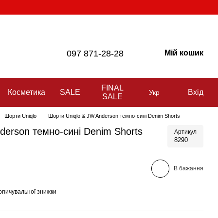
097 871-28-28
Мій кошик
FINAL
Косметика
SALE
Вхід
Укр
SALE
Шорти Uniqlo
Шорти Uniqlo & JW Anderson темно-сині Denim Shorts
derson темно-сині Denim Shorts
Артикул
8290
В бажання
опичувальної знижки