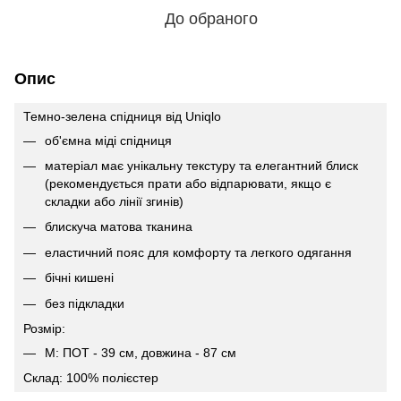
До обраного
Опис
Темно-зелена спідниця вiд Uniqlo
об'ємна мiдi спідниця
матеріал має унікальну текстуру та елегантний блиск
(рекомендується прати або відпарювати, якщо є
складки або лінії згинів)
блискуча матова тканина
еластичний пояс для комфорту та легкого одягання
бiчнi кишенi
без пiдкладки
Розмір:
М: ПОТ - 39 см, довжина - 87 см
Склад: 100% полієстер