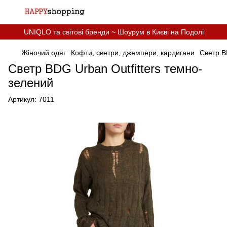
UNIQLO та світові бренди ~ Шоурум в Києві на Подолі
Жіночий одяг
Кофти, светри, джемпери, кардигани
Светр B
Светр BDG Urban Outfitters темно-
зелений
Артикул:
7011