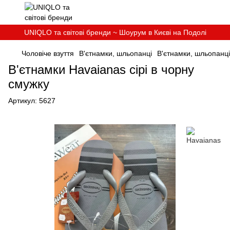
UNIQLO та світові бренди ~ Шоурум в Києві на Подолі
Чоловіче взуття
В'єтнамки, шльопанці
В'єтнамки, шльопанці
В'єтнамки Havaianas сірі в чорну
смужку
Артикул:
5627