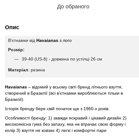
До обраного
Опис
В'єтнамки вiд
Havaianas
з лого
Розмір:
39-40 (US-8) - довжина по устілці 26 см
Матерiал
: резина
Havaianas
– відомий у всьому світі бренд літнього взуття,
створений в Бразилії (всі в'єтнамки виробляються тільки в
Бразилії).
Історія бренду бере свій початок ще з 1960-х років.
Особливості бренду: 1) завжди яскравий і цікавий дизайн 2)
високоякісна гума без запаху, яка не втрачає свою форму і
колір 3) взуття не ковзає 4) легкі і комфортні пари